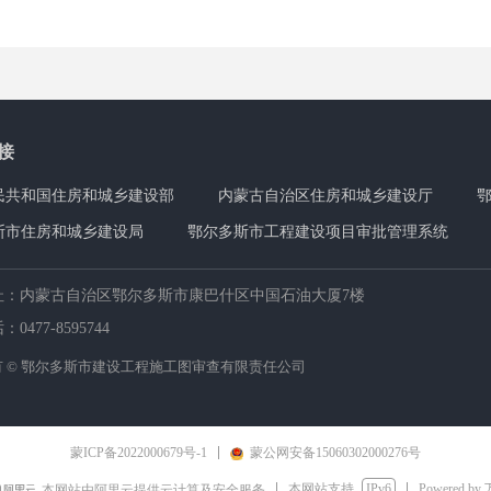
接
民共和国住房和城乡建设部
内蒙古自治区住房和城乡建设厅
斯市住房和城乡建设局
鄂尔多斯市工程建设项目审批管理系统
址：
内蒙古自治区鄂尔多斯市康巴什区中国石油大厦7楼
话：
0477-8595744
 ©
鄂尔多斯市建设工程施工图审查有限责任公司
蒙ICP备2022000679号-1
蒙公网安备15060302000276号
本网站支持
IPv6
Powered by
本网站由阿里云提供云计算及安全服务